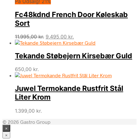
På Udsalg! 21%
Fc48kdnd French Door Køleskab
Sort
Den
Den
11.995,00
kr.
9.495,00
kr.
oprindelige
aktuelle
pris
pris
Tekande Støbejern Kirsebær Guld
var:
er:
11.995,00 kr..
9.495,00 kr..
650,00
kr.
Juwel Termokande Rustfrit Stål
Liter Krom
1.399,00
kr.
© 2026 Gastro Group
×
×