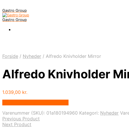
Gastro Group
Gastro Group
Forside
/
Nyheder
/
Alfredo Knivholder Mirror
Alfredo Knivholder Mi
1.039,00
kr.
Bedste pris hos Kitchenone.dk
Varenummer (SKU):
01a180194960
Kategori:
Nyheder
Var
Previous Product
Next Product