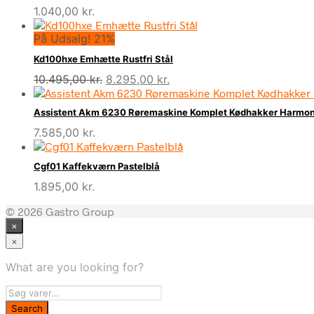
1.040,00
kr.
På Udsalg! 21%
Kd100hxe Emhætte Rustfri Stål
Den
Den
10.495,00
kr.
8.295,00
kr.
oprindelige
aktuelle
pris
pris
Assistent Akm 6230 Røremaskine Komplet Kødhakker Harmon
var:
er:
7.585,00
kr.
10.495,00 kr..
8.295,00 kr..
Cgf01 Kaffekværn Pastelblå
1.895,00
kr.
© 2026 Gastro Group
×
×
What are you looking for?