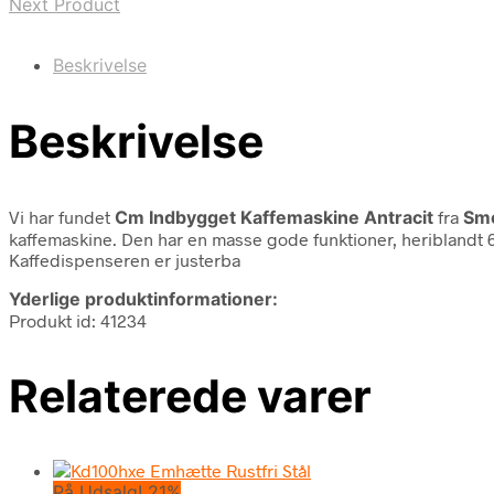
Next Product
Beskrivelse
Beskrivelse
Vi har fundet
Cm Indbygget Kaffemaskine Antracit
fra
Sm
kaffemaskine. Den har en masse gode funktioner, heribland
Kaffedispenseren er justerba
Yderlige produktinformationer:
Produkt id: 41234
Relaterede varer
På Udsalg! 21%