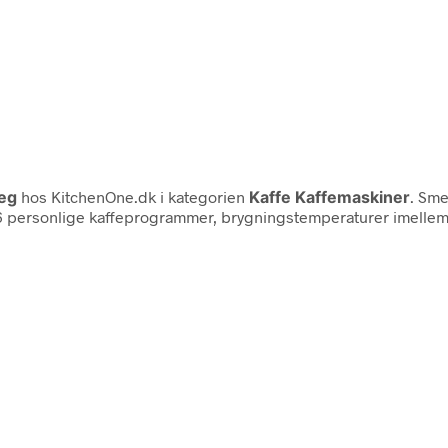
eg
hos KitchenOne.dk i kategorien
Kaffe Kaffemaskiner
. Sme
t 6 personlige kaffeprogrammer, brygningstemperaturer imel