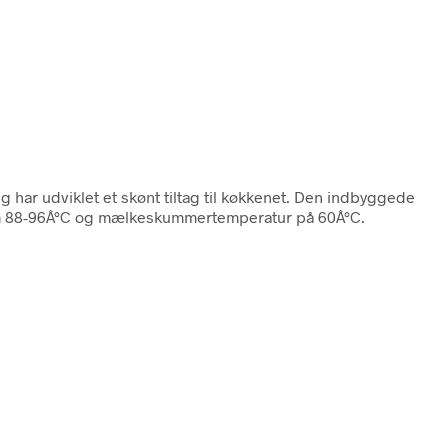
g har udviklet et skønt tiltag til køkkenet. Den indbyggede
lem 88-96Â°C og mælkeskummertemperatur på 60Â°C.