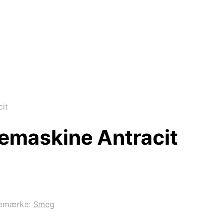
it
emaskine Antracit
emærke:
Smeg