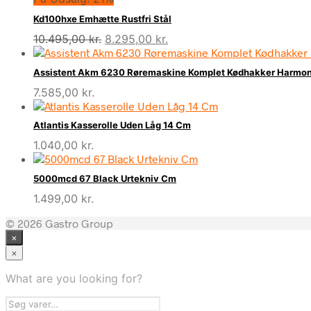
Kd100hxe Emhætte Rustfri Stål
Den
Den
10.495,00
kr.
8.295,00
kr.
oprindelige
aktuelle
pris
pris
Assistent Akm 6230 Røremaskine Komplet Kødhakker Harmon
var:
er:
7.585,00
kr.
10.495,00 kr..
8.295,00 kr..
Atlantis Kasserolle Uden Låg 14 Cm
1.040,00
kr.
5000mcd 67 Black Urtekniv Cm
1.499,00
kr.
© 2026 Gastro Group
×
×
What are you looking for?