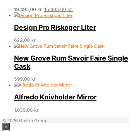
Den
Den
19.495,00
kr.
15.495,00
kr.
oprindelige
aktuelle
pris
pris
Design Pro Riskoger Liter
var:
er:
19.495,00 kr..
15.495,00 kr..
622,00
kr.
New Grove Rum Savoir Faire Single
Cask
599,00
kr.
Alfredo Knivholder Mirror
1.039,00
kr.
© 2026 Gastro Group
×