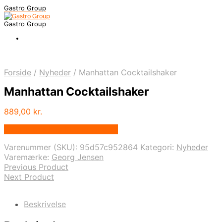
Gastro Group
Gastro Group
Forside
/
Nyheder
/
Manhattan Cocktailshaker
Manhattan Cocktailshaker
889,00
kr.
Bedste pris hos Kitchenone.dk
Varenummer (SKU):
95d57c952864
Kategori:
Nyheder
Varemærke:
Georg Jensen
Previous Product
Next Product
Beskrivelse