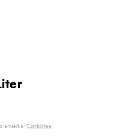
iter
aremærke:
Combisteel