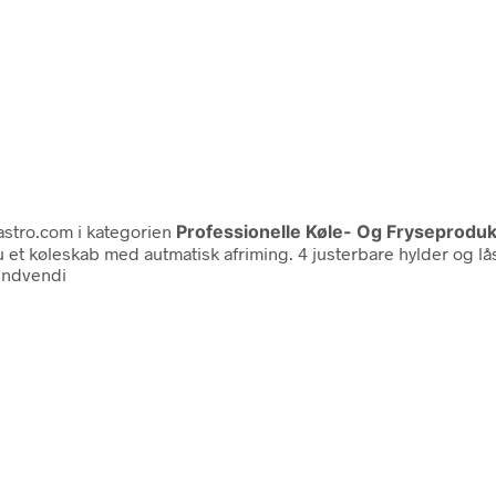
stro.com i kategorien
Professionelle Køle- Og Fryseprodu
r du et køleskab med autmatisk afriming. 4 justerbare hylder o
 indvendi