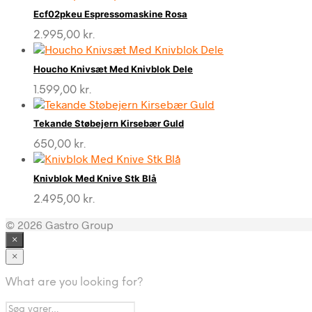
Ecf02pkeu Espressomaskine Rosa
2.995,00
kr.
Houcho Knivsæt Med Knivblok Dele
1.599,00
kr.
Tekande Støbejern Kirsebær Guld
650,00
kr.
Knivblok Med Knive Stk Blå
2.495,00
kr.
© 2026 Gastro Group
×
×
What are you looking for?