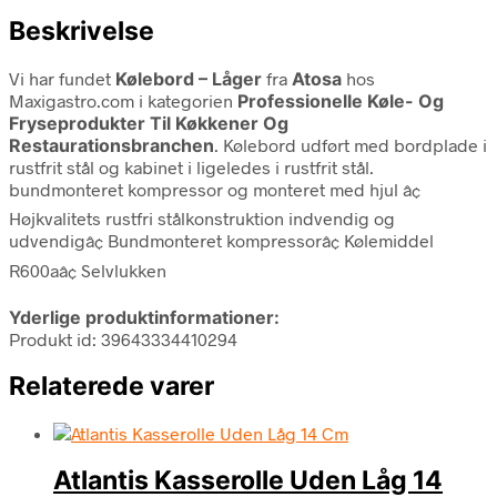
Beskrivelse
Vi har fundet
Kølebord – Låger
fra
Atosa
hos
Maxigastro.com i kategorien
Professionelle Køle- Og
Fryseprodukter Til Køkkener Og
Restaurationsbranchen
. Kølebord udført med bordplade i
rustfrit stål og kabinet i ligeledes i rustfrit stål.
bundmonteret kompressor og monteret med hjul â¢
Højkvalitets rustfri stålkonstruktion indvendig og
udvendigâ¢ Bundmonteret kompressorâ¢ Kølemiddel
R600aâ¢ Selvlukken
Yderlige produktinformationer:
Produkt id: 39643334410294
Relaterede varer
Atlantis Kasserolle Uden Låg 14