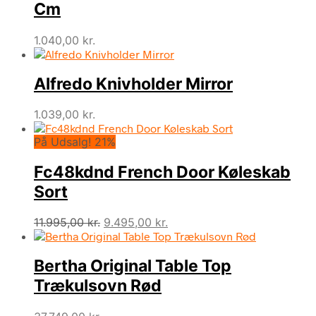
Cm
1.040,00
kr.
Alfredo Knivholder Mirror
1.039,00
kr.
På Udsalg! 21%
Fc48kdnd French Door Køleskab
Sort
Den
Den
11.995,00
kr.
9.495,00
kr.
oprindelige
aktuelle
pris
pris
Bertha Original Table Top
var:
er:
11.995,00 kr..
9.495,00 kr..
Trækulsovn Rød