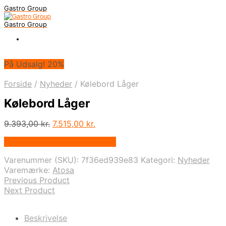
Gastro Group
Gastro Group
På Udsalg! 20%
Forside
/
Nyheder
/
Kølebord Låger
Kølebord Låger
Den
Den
9.393,00
kr.
7.515,00
kr.
oprindelige
aktuelle
På Udsalg hos Maxigastro.dk
pris
pris
var:
er:
Varenummer (SKU):
7f36ed939e83
Kategori:
Nyheder
9.393,00 kr..
7.515,00 kr..
Varemærke:
Atosa
Previous Product
Next Product
Beskrivelse