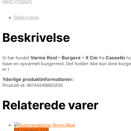
Next Product
Beskrivelse
Beskrivelse
Vi har fundet
Varme Reol – Burgere – X Cm
fra
Casselin
ho
have en opvarmet burgerreol. Det holder ikke kun dine burger
er l
Yderlige produktinformationer:
Produkt id: 46744249893200
Relaterede varer
På Udsalg! 23%