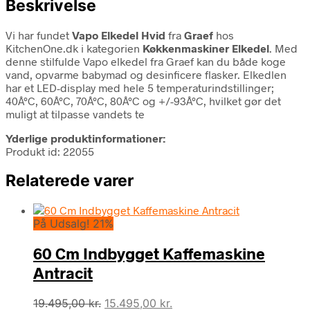
Beskrivelse
Vi har fundet
Vapo Elkedel Hvid
fra
Graef
hos
KitchenOne.dk i kategorien
Køkkenmaskiner Elkedel
. Med
denne stilfulde Vapo elkedel fra Graef kan du både koge
vand, opvarme babymad og desinficere flasker. Elkedlen
har et LED-display med hele 5 temperaturindstillinger;
40Â°C, 60Â°C, 70Â°C, 80Â°C og +/-93Â°C, hvilket gør det
muligt at tilpasse vandets te
Yderlige produktinformationer:
Produkt id: 22055
Relaterede varer
På Udsalg! 21%
60 Cm Indbygget Kaffemaskine
Antracit
Den
Den
19.495,00
kr.
15.495,00
kr.