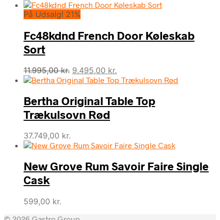
oprindelige
aktuelle
På Udsalg! 21%
pris
pris
var:
er:
Fc48kdnd French Door Køleskab
19.495,00 kr..
15.495,00 kr..
Sort
Den
Den
11.995,00
kr.
9.495,00
kr.
oprindelige
aktuelle
pris
pris
Bertha Original Table Top
var:
er:
11.995,00 kr..
9.495,00 kr..
Trækulsovn Rød
37.749,00
kr.
New Grove Rum Savoir Faire Single
Cask
599,00
kr.
© 2026 Gastro Group