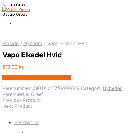
Gastro Group
Gastro Group
Forside
/
Nyheder
/
Vapo Elkedel Hvid
Vapo Elkedel Hvid
819,00
kr.
Bedste pris hos Kitchenone.dk
Varenummer (SKU):
c117f6d668c9
Kategori:
Nyheder
Varemærke:
Graef
Previous Product
Next Product
Beskrivelse