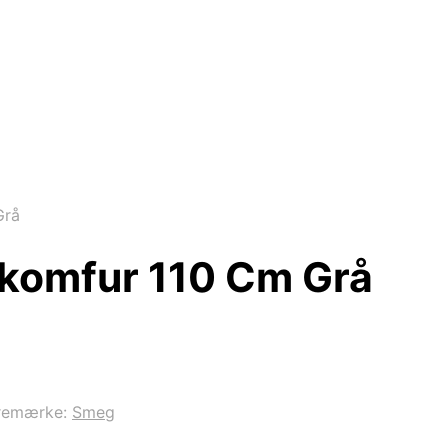
Grå
skomfur 110 Cm Grå
remærke:
Smeg