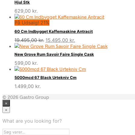
Hjul Stk
629,00
kr.
På Udsalg! 21%
60 Cm Indbygget Kaffemaskine Antracit
Den
Den
19.495,00
kr.
15.495,00
kr.
oprindelige
aktuelle
pris
pris
New Grove Rum Savoir Faire Single Cask
var:
er:
599,00
kr.
19.495,00 kr..
15.495,00 kr..
5000mcd 67 Black Urtekniv Cm
1.499,00
kr.
© 2026 Gastro Group
×
×
What are you looking for?