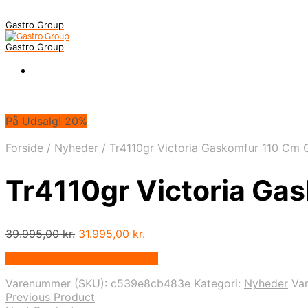
Gastro Group
Gastro Group
På Udsalg! 20%
Forside
/
Nyheder
/
Tr4110gr Victoria Gaskomfur 110 Cm 
Tr4110gr Victoria Ga
Den
Den
39.995,00
kr.
31.995,00
kr.
oprindelige
aktuelle
På Udsalg hos Kitchenone.dk
pris
pris
var:
er:
Varenummer (SKU):
c539e8cb483e
Kategori:
Nyheder
Va
39.995,00 kr..
31.995,00 kr..
Previous Product