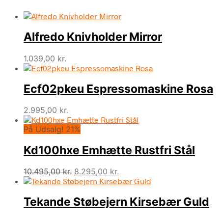
Alfredo Knivholder Mirror
1.039,00
kr.
Ecf02pkeu Espressomaskine Rosa
2.995,00
kr.
På Udsalg! 21%
Kd100hxe Emhætte Rustfri Stål
Den
Den
10.495,00
kr.
8.295,00
kr.
oprindelige
aktuelle
pris
pris
Tekande Støbejern Kirsebær Guld
var:
er:
10.495,00 kr..
8.295,00 kr..