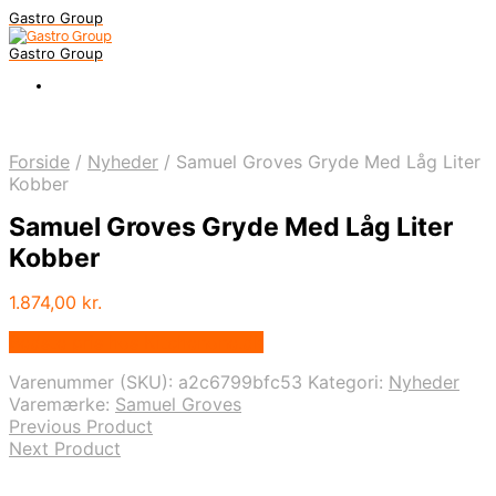
Gastro Group
Gastro Group
Forside
/
Nyheder
/
Samuel Groves Gryde Med Låg Liter
Kobber
Samuel Groves Gryde Med Låg Liter
Kobber
1.874,00
kr.
Bedste pris hos Kitchenone.dk
Varenummer (SKU):
a2c6799bfc53
Kategori:
Nyheder
Varemærke:
Samuel Groves
Previous Product
Next Product