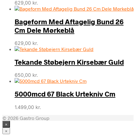
629,00
kr.
Bageform Med Aftagelig Bund 26
Cm Dele Mørkeblå
629,00
kr.
Tekande Støbejern Kirsebær Guld
650,00
kr.
5000mcd 67 Black Urtekniv Cm
1.499,00
kr.
© 2026 Gastro Group
×
×