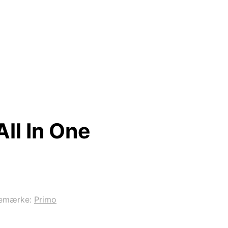
All In One
emærke:
Primo