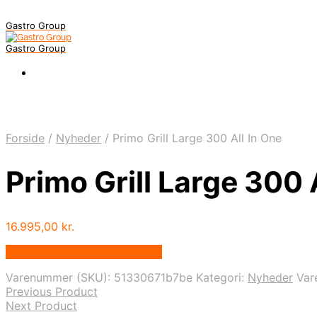
Gastro Group
Gastro Group
Forside
/
Nyheder
/
Primo Grill Large 300 All In One
Primo Grill Large 300 
16.995,00
kr.
Bedste pris hos Fredstone.dk
Varenummer (SKU):
51330671b7be
Kategori:
Nyheder
Var
Previous Product
Next Product