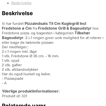
Beskrivelse
Beskrivelse
Vi har fundet
Pizzaindsats Til Cm Kuglegrill Incl
Fredstone ø Cm
fra
Fredstone Grill & Bageudstyr
hos
Fredstone pizza- og bagesten i kategorien
Tilbehør
Bageudstyr
. 2-i-1 ringen giver unik mulighed for at roterer i
eller bage de lækreste pizzaer.
Der medfølger.:
2-i-1 ringen inkl. låge
1 stk. Fredstone Ø 36 cm. – 16 mm.
1 stk. spyd
2 stk. gafler
2 stk. afstandsstykker
Har du også husket og købe:
– Pizzaspade
– A
Yderlige produktinformationer:
Produkt id: 331
Relaterede varer