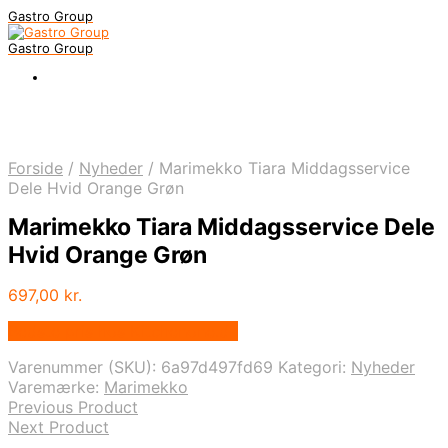
Gastro Group
Gastro Group
Forside
/
Nyheder
/
Marimekko Tiara Middagsservice
Dele Hvid Orange Grøn
Marimekko Tiara Middagsservice Dele
Hvid Orange Grøn
697,00
kr.
Bedste pris hos Kitchenone.dk
Varenummer (SKU):
6a97d497fd69
Kategori:
Nyheder
Varemærke:
Marimekko
Previous Product
Next Product