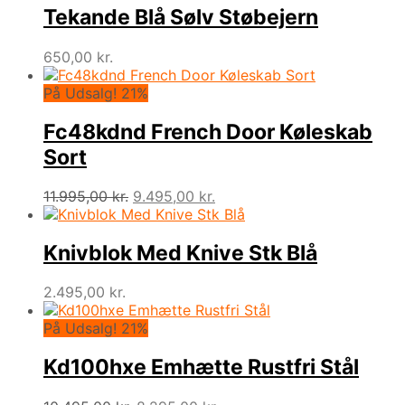
Tekande Blå Sølv Støbejern
650,00
kr.
På Udsalg! 21%
Fc48kdnd French Door Køleskab
Sort
Den
Den
11.995,00
kr.
9.495,00
kr.
oprindelige
aktuelle
pris
pris
var:
er:
Knivblok Med Knive Stk Blå
11.995,00 kr..
9.495,00 kr..
2.495,00
kr.
På Udsalg! 21%
Kd100hxe Emhætte Rustfri Stål