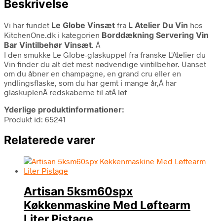
Beskrivelse
Vi har fundet
Le Globe Vinsæt
fra
L Atelier Du Vin
hos
KitchenOne.dk i kategorien
Borddækning Servering Vin
Bar Vintilbehør Vinsæt
. Â
I den smukke Le Globe-glaskuppel fra franske L'Atelier du
Vin finder du alt det mest nødvendige vintilbehør. Uanset
om du åbner en champagne, en grand cru eller en
yndlingsflaske, som du har gemt i mange år,Â har
glaskuplenÂ redskaberne til atÂ løf
Yderlige produktinformationer:
Produkt id: 65241
Relaterede varer
Artisan 5ksm60spx
Køkkenmaskine Med Løftearm
Liter Pistage