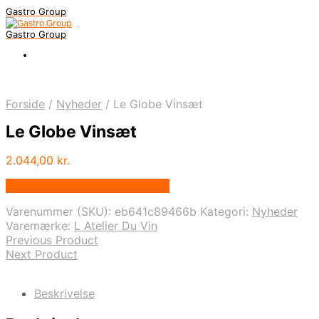
Gastro Group
Gastro Group
Forside
/
Nyheder
/
Le Globe Vinsæt
Le Globe Vinsæt
2.044,00
kr.
Bedste pris hos Kitchenone.dk
Varenummer (SKU):
eb641c89466b
Kategori:
Nyheder
Varemærke:
L Atelier Du Vin
Previous Product
Next Product
Beskrivelse