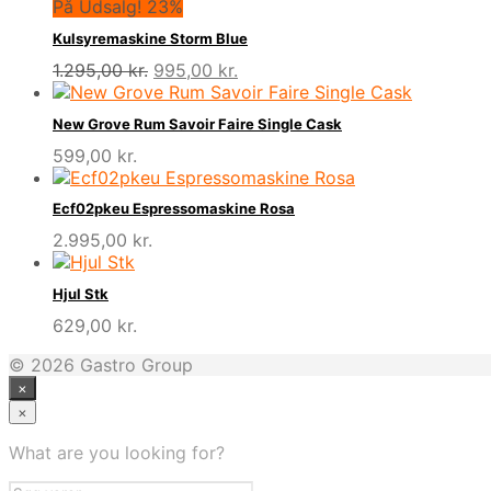
På Udsalg! 23%
Kulsyremaskine Storm Blue
Den
Den
1.295,00
kr.
995,00
kr.
oprindelige
aktuelle
pris
pris
New Grove Rum Savoir Faire Single Cask
var:
er:
599,00
kr.
1.295,00 kr..
995,00 kr..
Ecf02pkeu Espressomaskine Rosa
2.995,00
kr.
Hjul Stk
629,00
kr.
© 2026 Gastro Group
×
×
What are you looking for?