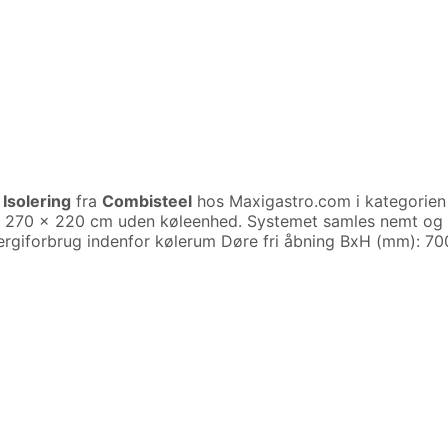
Isolering
fra
Combisteel
hos Maxigastro.com i kategorie
x 270 x 220 cm uden køleenhed. Systemet samles nemt og 
nergiforbrug indenfor kølerum Døre fri åbning BxH (mm): 