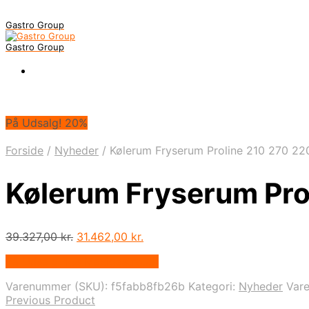
Gastro Group
Gastro Group
På Udsalg! 20%
Forside
/
Nyheder
/
Kølerum Fryserum Proline 210 270 22
Kølerum Fryserum Pro
Den
Den
39.327,00
kr.
31.462,00
kr.
oprindelige
aktuelle
På Udsalg hos Maxigastro.dk
pris
pris
var:
er:
Varenummer (SKU):
f5fabb8fb26b
Kategori:
Nyheder
Var
39.327,00 kr..
31.462,00 kr..
Previous Product