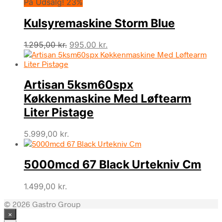
På Udsalg! 23%
Kulsyremaskine Storm Blue
Den
Den
1.295,00
kr.
995,00
kr.
oprindelige
aktuelle
pris
pris
var:
er:
Artisan 5ksm60spx
1.295,00 kr..
995,00 kr..
Køkkenmaskine Med Løftearm
Liter Pistage
5.999,00
kr.
5000mcd 67 Black Urtekniv Cm
1.499,00
kr.
© 2026 Gastro Group
×