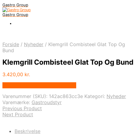
Gastro Group
Gastro Group
Forside
/
Nyheder
/
Klemgrill Combisteel Glat Top Og
Bund
Klemgrill Combisteel Glat Top Og Bund
3.420,00
kr.
Bedste pris hos Gastroudstyr.dk
Varenummer (SKU):
142ac863cc3e
Kategori:
Nyheder
Varemærke:
Gastroudstyr
Previous Product
Next Product
Beskrivelse