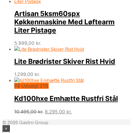
Artisan 5ksm60spx
Køkkenmaskine Med Løftearm
Liter Pistage
5.999,00
kr.
Lite Brødrister Skiver Rist Hvid
1.299,00
kr.
På Udsalg! 21%
Kd100hxe Emhætte Rustfri Stål
Den
Den
10.495,00
kr.
8.295,00
kr.
oprindelige
aktuelle
© 2026 Gastro Group
pris
pris
×
var:
er: