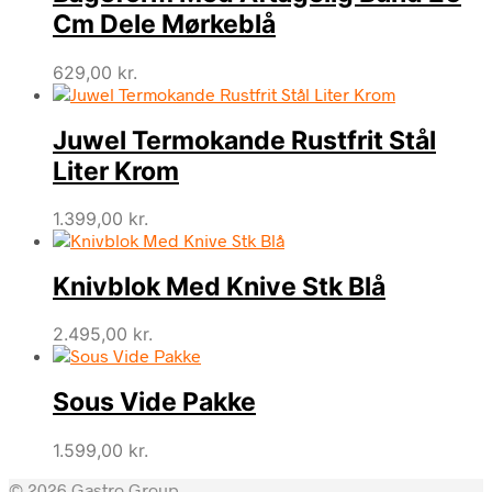
Cm Dele Mørkeblå
629,00
kr.
Juwel Termokande Rustfrit Stål
Liter Krom
1.399,00
kr.
Knivblok Med Knive Stk Blå
2.495,00
kr.
Sous Vide Pakke
1.599,00
kr.
© 2026 Gastro Group