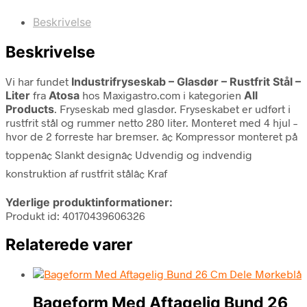
Beskrivelse
Beskrivelse
Vi har fundet
Industrifryseskab – Glasdør – Rustfrit Stål –
Liter
fra
Atosa
hos Maxigastro.com i kategorien
All
Products
. Fryseskab med glasdør. Fryseskabet er udført i
rustfrit stål og rummer netto 280 liter. Monteret med 4 hjul –
hvor de 2 forreste har bremser. â¢ Kompressor monteret på
toppenâ¢ Slankt designâ¢ Udvendig og indvendig
konstruktion af rustfrit stålâ¢ Kraf
Yderlige produktinformationer:
Produkt id: 40170439606326
Relaterede varer
Bageform Med Aftagelig Bund 26