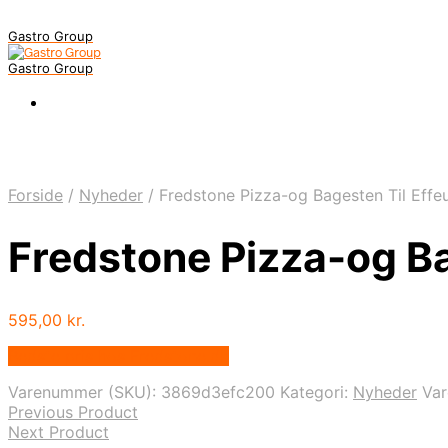
Gastro Group
Gastro Group
Forside
/
Nyheder
/
Fredstone Pizza-og Bagesten Til Effe
Fredstone Pizza-og Ba
595,00
kr.
Bedste pris hos Fredstone.dk
Varenummer (SKU):
3869d3efc200
Kategori:
Nyheder
Va
Previous Product
Next Product