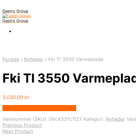
Gastro Group
Gastro Group
Forside
/
Nyheder
/
Fki Tl 3550 Varmeplade
Fki Tl 3550 Varmepla
3.030,00
kr.
Bedste pris hos Gastroudstyr.dk
Varenummer (SKU):
06c4337c1127
Kategori:
Nyheder
Var
Previous Product
Next Product