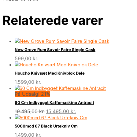
Relaterede varer
New Grove Rum Savoir Faire Single Cask
599,00
kr.
Houcho Knivsæt Med Knivblok Dele
1.599,00
kr.
På Udsalg! 21%
60 Cm Indbygget Kaffemaskine Antracit
Den
Den
19.495,00
kr.
15.495,00
kr.
oprindelige
aktuelle
pris
pris
5000mcd 67 Black Urtekniv Cm
var:
er:
1.499,00
kr.
19.495,00 kr..
15.495,00 kr..