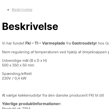
Beskrivelse
Beskrivelse
Vi har fundet
Fki – Tl – Varmeplade
fra
Gastroudstyr
hos Ga
Nem regulering af temperaturen ved hjælp af drejeknappen p
Udvendige mål (B x D x H)
500 x 350 x 50 mm
Spænding/effekt
230V / 0,4 kW
At vælge køkkenudstyr fra den danske producent FKI til dit
Yderlige produktinformationer:
Produkt id: 7254