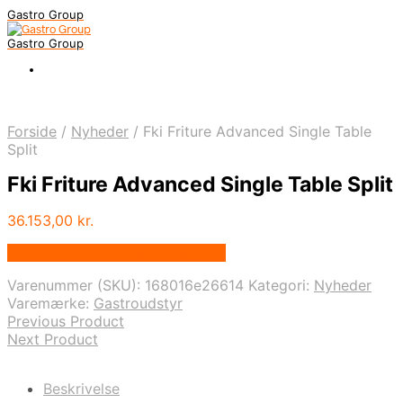
Gastro Group
Gastro Group
Forside
/
Nyheder
/
Fki Friture Advanced Single Table
Split
Fki Friture Advanced Single Table Split
36.153,00
kr.
Bedste pris hos Gastroudstyr.dk
Varenummer (SKU):
168016e26614
Kategori:
Nyheder
Varemærke:
Gastroudstyr
Previous Product
Next Product
Beskrivelse