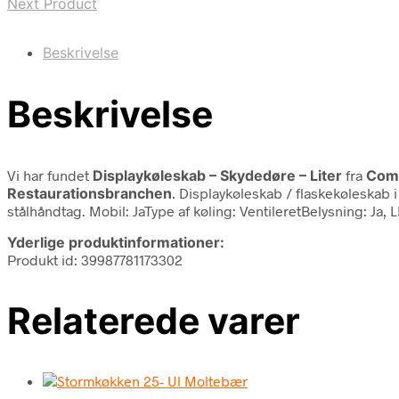
Next Product
Beskrivelse
Beskrivelse
Vi har fundet
Displaykøleskab – Skydedøre – Liter
fra
Comb
Restaurationsbranchen
. Displaykøleskab / flaskekøleskab 
stålhåndtag. Mobil: JaType af køling: VentileretBelysning: Ja
Yderlige produktinformationer:
Produkt id: 39987781173302
Relaterede varer