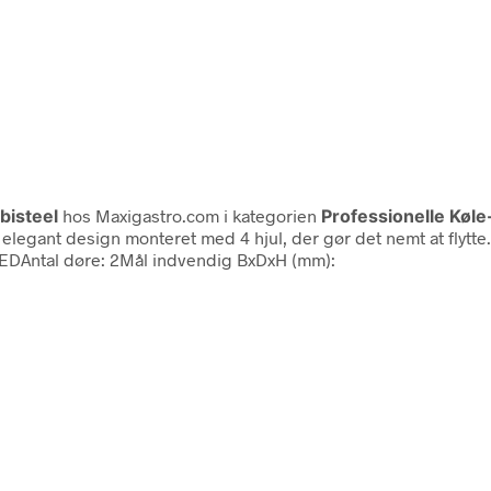
isteel
hos Maxigastro.com i kategorien
Professionelle Køl
i elegant design monteret med 4 hjul, der gør det nemt at flytt
, LEDAntal døre: 2Mål indvendig BxDxH (mm):