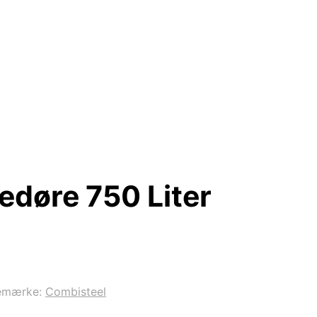
edøre 750 Liter
emærke:
Combisteel