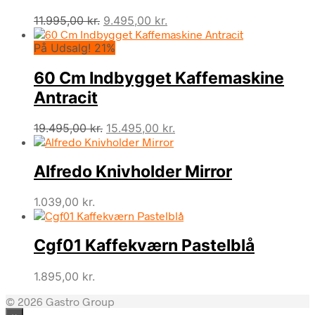
Den
Den
11.995,00
kr.
9.495,00
kr.
oprindelige
aktuelle
På Udsalg! 21%
pris
pris
var:
er:
60 Cm Indbygget Kaffemaskine
11.995,00 kr..
9.495,00 kr..
Antracit
Den
Den
19.495,00
kr.
15.495,00
kr.
oprindelige
aktuelle
pris
pris
Alfredo Knivholder Mirror
var:
er:
19.495,00 kr..
15.495,00 kr..
1.039,00
kr.
Cgf01 Kaffekværn Pastelblå
1.895,00
kr.
© 2026 Gastro Group