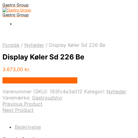
Gastro Group
Gastro Group
Forside
/
Nyheder
/
Display Køler Sd 226 Be
Display Køler Sd 226 Be
3.673,00
kr.
Bedste pris hos Gastroudstyr.dk
Varenummer (SKU):
193fc4a3a012
Kategori:
Nyheder
Varemærke:
Gastroudstyr
Previous Product
Next Product
Beskrivelse