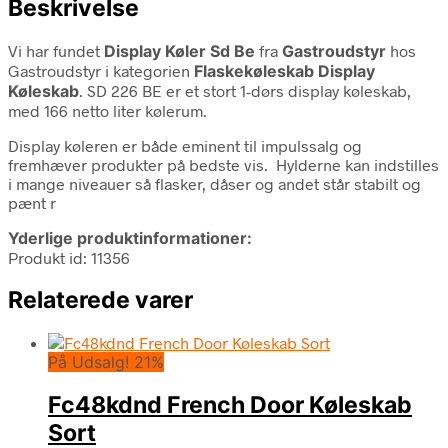
Beskrivelse
Vi har fundet
Display Køler Sd Be
fra
Gastroudstyr
hos
Gastroudstyr i kategorien
Flaskekøleskab Display
Køleskab
. SD 226 BE er et stort 1-dørs display køleskab,
med 166 netto liter kølerum.
Display køleren er både eminent til impulssalg og
fremhæver produkter på bedste vis. Hylderne kan indstilles
i mange niveauer så flasker, dåser og andet står stabilt og
pænt r
Yderlige produktinformationer:
Produkt id: 11356
Relaterede varer
På Udsalg! 21%
Fc48kdnd French Door Køleskab
Sort