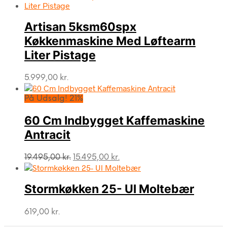
Artisan 5ksm60spx
Køkkenmaskine Med Løftearm
Liter Pistage
5.999,00
kr.
På Udsalg! 21%
60 Cm Indbygget Kaffemaskine
Antracit
Den
Den
19.495,00
kr.
15.495,00
kr.
oprindelige
aktuelle
pris
pris
var:
er:
Stormkøkken 25- Ul Moltebær
19.495,00 kr..
15.495,00 kr..
619,00
kr.