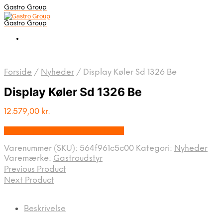
Gastro Group
Gastro Group
Forside
/
Nyheder
/
Display Køler Sd 1326 Be
Display Køler Sd 1326 Be
12.579,00
kr.
Bedste pris hos Gastroudstyr.dk
Varenummer (SKU):
564f961c5c00
Kategori:
Nyheder
Varemærke:
Gastroudstyr
Previous Product
Next Product
Beskrivelse