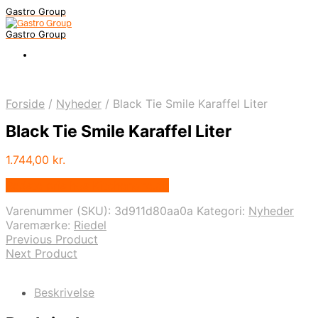
Gastro Group
Gastro Group
Forside
/
Nyheder
/
Black Tie Smile Karaffel Liter
Black Tie Smile Karaffel Liter
1.744,00
kr.
Bedste pris hos Kitchenone.dk
Varenummer (SKU):
3d911d80aa0a
Kategori:
Nyheder
Varemærke:
Riedel
Previous Product
Next Product
Beskrivelse