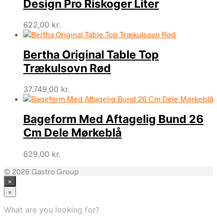
Design Pro Riskoger Liter
622,00
kr.
Bertha Original Table Top
Trækulsovn Rød
37.749,00
kr.
Bageform Med Aftagelig Bund 26
Cm Dele Mørkeblå
629,00
kr.
© 2026 Gastro Group
×
×
What are you looking for?