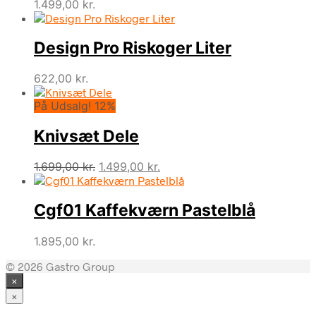
1.499,00
kr.
Design Pro Riskoger Liter
622,00
kr.
På Udsalg! 12%
Knivsæt Dele
Den
Den
1.699,00
kr.
1.499,00
kr.
oprindelige
aktuelle
pris
pris
Cgf01 Kaffekværn Pastelblå
var:
er:
1.699,00 kr..
1.499,00 kr..
1.895,00
kr.
© 2026 Gastro Group
×
×