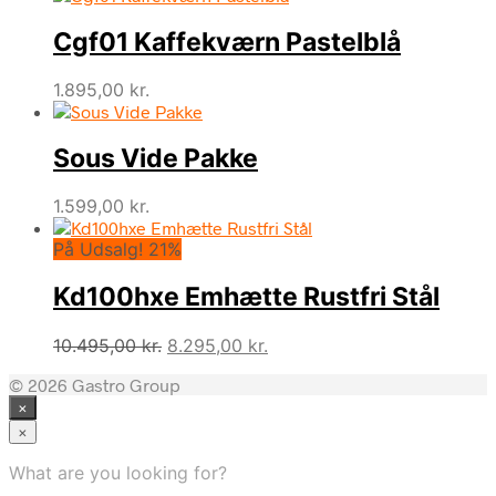
Cgf01 Kaffekværn Pastelblå
1.895,00
kr.
Sous Vide Pakke
1.599,00
kr.
På Udsalg! 21%
Kd100hxe Emhætte Rustfri Stål
Den
Den
10.495,00
kr.
8.295,00
kr.
oprindelige
aktuelle
© 2026 Gastro Group
pris
pris
×
var:
er:
10.495,00 kr..
8.295,00 kr..
×
What are you looking for?