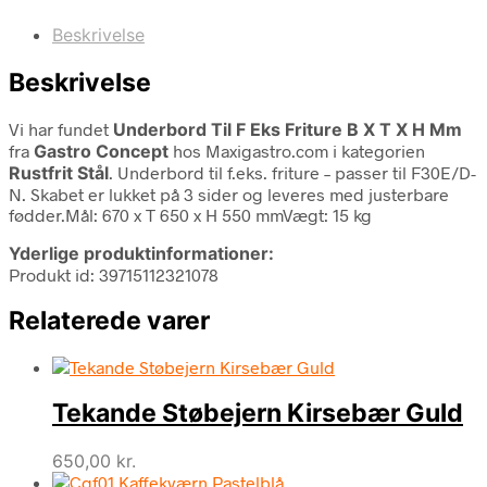
Beskrivelse
Beskrivelse
Vi har fundet
Underbord Til F Eks Friture B X T X H Mm
fra
Gastro Concept
hos Maxigastro.com i kategorien
Rustfrit Stål
. Underbord til f.eks. friture – passer til F30E/D-
N. Skabet er lukket på 3 sider og leveres med justerbare
fødder.Mål: 670 x T 650 x H 550 mmVægt: 15 kg
Yderlige produktinformationer:
Produkt id: 39715112321078
Relaterede varer
Tekande Støbejern Kirsebær Guld
650,00
kr.