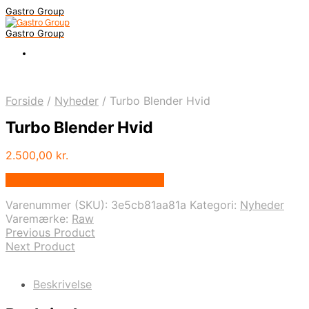
Gastro Group
Gastro Group
Forside
/
Nyheder
/
Turbo Blender Hvid
Turbo Blender Hvid
2.500,00
kr.
Bedste pris hos Kitchenone.dk
Varenummer (SKU):
3e5cb81aa81a
Kategori:
Nyheder
Varemærke:
Raw
Previous Product
Next Product
Beskrivelse