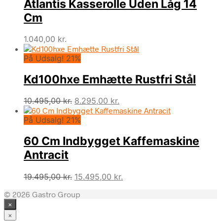
Atlantis Kasserolle Uden Låg 14
Cm
1.040,00
kr.
På Udsalg! 21%
Kd100hxe Emhætte Rustfri Stål
Den
Den
10.495,00
kr.
8.295,00
kr.
oprindelige
aktuelle
På Udsalg! 21%
pris
pris
var:
er:
60 Cm Indbygget Kaffemaskine
10.495,00 kr..
8.295,00 kr..
Antracit
Den
Den
19.495,00
kr.
15.495,00
kr.
oprindelige
aktuelle
© 2026 Gastro Group
pris
pris
×
var:
er:
19.495,00 kr..
15.495,00 kr..
×