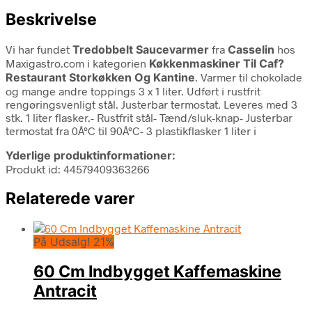
Beskrivelse
Vi har fundet
Tredobbelt Saucevarmer
fra
Casselin
hos
Maxigastro.com i kategorien
Køkkenmaskiner Til Caf?
Restaurant Storkøkken Og Kantine
. Varmer til chokolade
og mange andre toppings 3 x 1 liter. Udført i rustfrit
rengøringsvenligt stål. Justerbar termostat. Leveres med 3
stk. 1 liter flasker.- Rustfrit stål- Tænd/sluk-knap- Justerbar
termostat fra 0Â°C til 90Â°C- 3 plastikflasker 1 liter i
Yderlige produktinformationer:
Produkt id: 44579409363266
Relaterede varer
På Udsalg! 21%
60 Cm Indbygget Kaffemaskine
Antracit