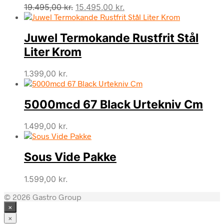
Den
Den
19.495,00
kr.
15.495,00
kr.
oprindelige
aktuelle
pris
pris
Juwel Termokande Rustfrit Stål
var:
er:
19.495,00 kr..
15.495,00 kr..
Liter Krom
1.399,00
kr.
5000mcd 67 Black Urtekniv Cm
1.499,00
kr.
Sous Vide Pakke
1.599,00
kr.
© 2026 Gastro Group
×
×