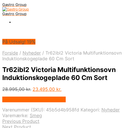
Gastro Group
Gastro Group
På Udsalg! 19%
Forside
/
Nyheder
/
Tr62ibl2 Victoria Multifunktionsovn
Induktionskogeplade 60 Cm Sort
Tr62ibl2 Victoria Multifunktionsovn
Induktionskogeplade 60 Cm Sort
Den
Den
28.995,00
kr.
23.495,00
kr.
oprindelige
aktuelle
På Udsalg hos Kitchenone.dk
pris
pris
var:
er:
Varenummer (SKU):
45b5d4b958fd
Kategori:
Nyheder
28.995,00 kr..
23.495,00 kr..
Varemærke:
Smeg
Previous Product
Next Product