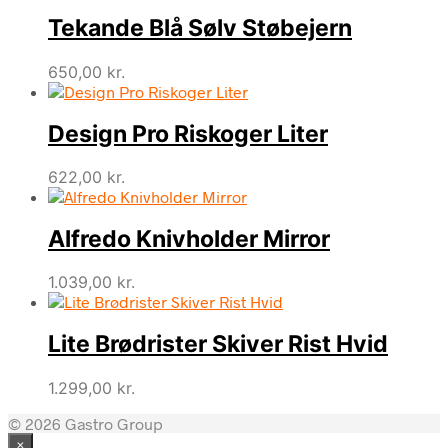
Tekande Blå Sølv Støbejern
650,00
kr.
Design Pro Riskoger Liter
622,00
kr.
Alfredo Knivholder Mirror
1.039,00
kr.
Lite Brødrister Skiver Rist Hvid
1.299,00
kr.
© 2026 Gastro Group
×