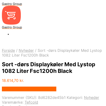
Gastro Group
Gastro Group
Forside
/
Nyheder
/
Sort -dørs Displaykøler Med Lystop
1082 Liter Fsc1200h Black
Sort -dørs Displaykøler Med Lystop
1082 Liter Fsc1200h Black
18.614,70
kr.
Bedste pris hos Maxigastro.dk
Varenummer (SKU):
8d6282de45b1
Kategori:
Nyheder
Varemærke:
Tefcold