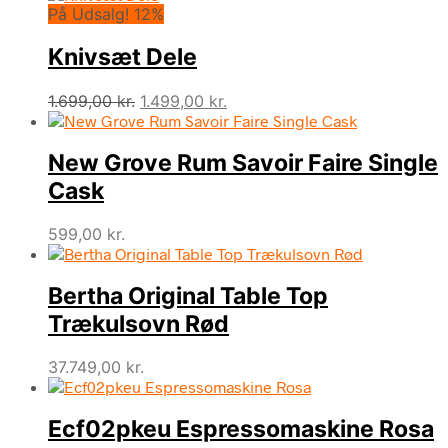
På Udsalg! 12%
Knivsæt Dele
Den
Den
1.699,00
kr.
1.499,00
kr.
oprindelige
aktuelle
pris
pris
New Grove Rum Savoir Faire Single
var:
er:
1.699,00 kr..
1.499,00 kr..
Cask
599,00
kr.
Bertha Original Table Top
Trækulsovn Rød
37.749,00
kr.
Ecf02pkeu Espressomaskine Rosa