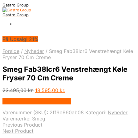
Gastro Group
Gastro Group
På Udsalg! 21%
Forside
/
Nyheder
/
Smeg Fab38lcr6 Venstrehængt Køle
Fryser 70 Cm Creme
Smeg Fab38lcr6 Venstrehængt Køle
Fryser 70 Cm Creme
Den
Den
23.495,00
kr.
18.595,00
kr.
oprindelige
aktuelle
På Udsalg hos Kitchenone.dk
pris
pris
var:
er:
Varenummer (SKU):
2ff6b960ab08
Kategori:
Nyheder
23.495,00 kr..
18.595,00 kr..
Varemærke:
Smeg
Previous Product
Next Product