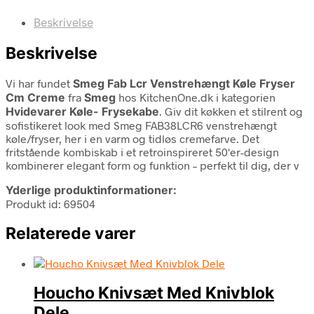
Beskrivelse
Beskrivelse
Vi har fundet
Smeg Fab Lcr Venstrehængt Køle Fryser
Cm Creme
fra
Smeg
hos KitchenOne.dk i kategorien
Hvidevarer Køle- Frysekabe
. Giv dit køkken et stilrent og
sofistikeret look med Smeg FAB38LCR6 venstrehængt
køle/fryser, her i en varm og tidløs cremefarve. Det
fritstående kombiskab i et retroinspireret 50'er-design
kombinerer elegant form og funktion – perfekt til dig, der v
Yderlige produktinformationer:
Produkt id: 69504
Relaterede varer
Houcho Knivsæt Med Knivblok
Dele