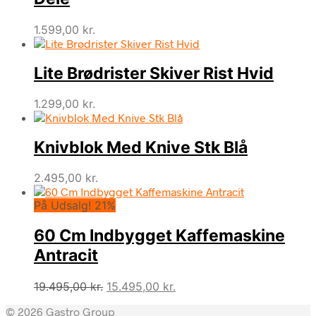
1.599,00
kr.
Lite Brødrister Skiver Rist Hvid
1.299,00
kr.
Knivblok Med Knive Stk Blå
2.495,00
kr.
På Udsalg! 21%
60 Cm Indbygget Kaffemaskine
Antracit
Den
Den
19.495,00
kr.
15.495,00
kr.
oprindelige
aktuelle
© 2026 Gastro Group
pris
pris