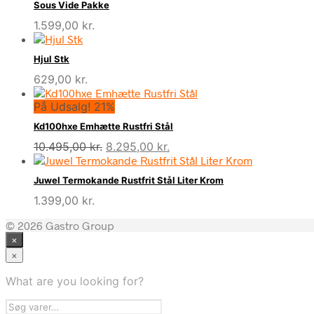
Sous Vide Pakke
1.599,00
kr.
Hjul Stk
629,00
kr.
På Udsalg! 21%
Kd100hxe Emhætte Rustfri Stål
Den
Den
10.495,00
kr.
8.295,00
kr.
oprindelige
aktuelle
pris
pris
Juwel Termokande Rustfrit Stål Liter Krom
var:
er:
1.399,00
kr.
10.495,00 kr..
8.295,00 kr..
© 2026 Gastro Group
×
×
What are you looking for?