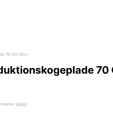
de 70 Cm Sort
duktionskogeplade 70
emærke:
Smeg