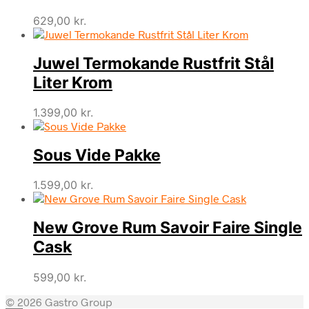
629,00
kr.
Juwel Termokande Rustfrit Stål
Liter Krom
1.399,00
kr.
Sous Vide Pakke
1.599,00
kr.
New Grove Rum Savoir Faire Single
Cask
599,00
kr.
© 2026 Gastro Group