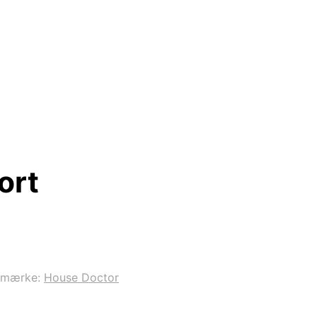
ort
emærke:
House Doctor