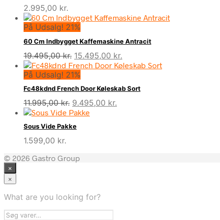
2.995,00
kr.
På Udsalg! 21%
60 Cm Indbygget Kaffemaskine Antracit
Den
Den
19.495,00
kr.
15.495,00
kr.
oprindelige
aktuelle
På Udsalg! 21%
pris
pris
var:
er:
Fc48kdnd French Door Køleskab Sort
19.495,00 kr..
15.495,00 kr..
Den
Den
11.995,00
kr.
9.495,00
kr.
oprindelige
aktuelle
pris
pris
Sous Vide Pakke
var:
er:
1.599,00
kr.
11.995,00 kr..
9.495,00 kr..
© 2026 Gastro Group
×
×
What are you looking for?