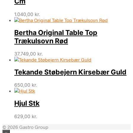
Cm
1.040,00
kr.
Bertha Original Table Top
Trækulsovn Rød
37.749,00
kr.
Tekande Støbejern Kirsebær Guld
650,00
kr.
Hjul Stk
629,00
kr.
© 2026 Gastro Group
×