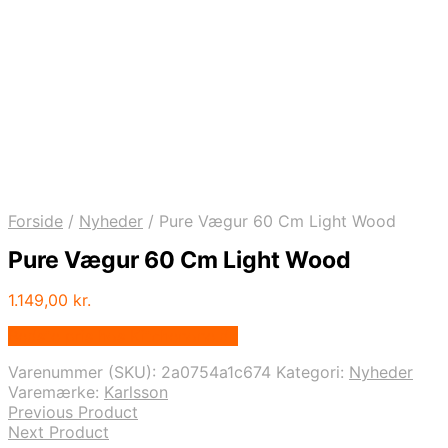
Forside
/
Nyheder
/
Pure Vægur 60 Cm Light Wood
Pure Vægur 60 Cm Light Wood
1.149,00
kr.
Bedste pris hos Kitchenone.dk
Varenummer (SKU):
2a0754a1c674
Kategori:
Nyheder
Varemærke:
Karlsson
Previous Product
Next Product