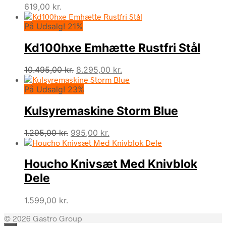
619,00
kr.
På Udsalg! 21%
Kd100hxe Emhætte Rustfri Stål
Den
Den
10.495,00
kr.
8.295,00
kr.
oprindelige
aktuelle
På Udsalg! 23%
pris
pris
var:
er:
Kulsyremaskine Storm Blue
10.495,00 kr..
8.295,00 kr..
Den
Den
1.295,00
kr.
995,00
kr.
oprindelige
aktuelle
pris
pris
Houcho Knivsæt Med Knivblok
var:
er:
1.295,00 kr..
995,00 kr..
Dele
1.599,00
kr.
© 2026 Gastro Group