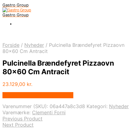
Gastro Group
Gastro Group
Forside
/
Nyheder
/
Pulcinella Brændefyret Pizzaovn
80×60 Cm Antracit
Pulcinella Brændefyret Pizzaovn
80×60 Cm Antracit
23.129,00
kr.
Bedste pris hos Kitchenone.dk
Varenummer (SKU):
06a447a8c3d8
Kategori:
Nyheder
Varemærke:
Clementi Forni
Previous Product
Next Product