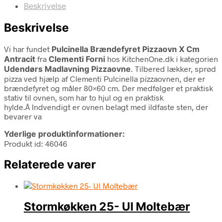
Beskrivelse
Beskrivelse
Vi har fundet
Pulcinella Brændefyret Pizzaovn X Cm
Antracit
fra
Clementi Forni
hos KitchenOne.dk i kategorien
Udendørs Madlavning Pizzaovne
. Tilbered lækker, sprød
pizza ved hjælp af Clementi Pulcinella pizzaovnen, der er
brændefyret og måler 80×60 cm. Der medfølger et praktisk
stativ til ovnen, som har to hjul og en praktisk
hylde.Â Indvendigt er ovnen belagt med ildfaste sten, der
bevarer va
Yderlige produktinformationer:
Produkt id: 46046
Relaterede varer
Stormkøkken 25- Ul Moltebær