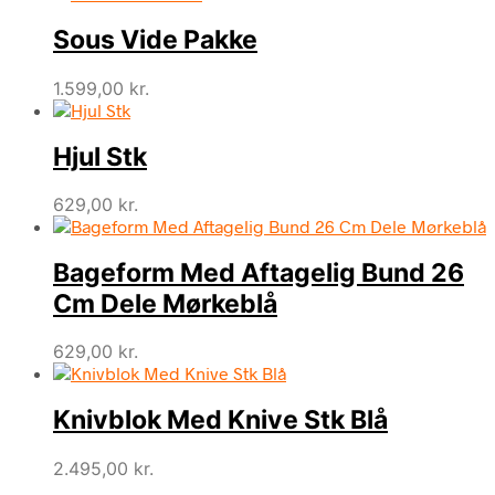
Sous Vide Pakke
1.599,00
kr.
Hjul Stk
629,00
kr.
Bageform Med Aftagelig Bund 26
Cm Dele Mørkeblå
629,00
kr.
Knivblok Med Knive Stk Blå
2.495,00
kr.