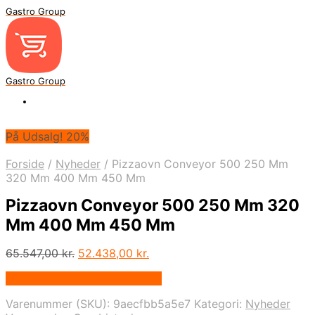
Gastro Group
Gastro Group
På Udsalg! 20%
Forside
/
Nyheder
/
Pizzaovn Conveyor 500 250 Mm
320 Mm 400 Mm 450 Mm
Pizzaovn Conveyor 500 250 Mm 320
Mm 400 Mm 450 Mm
Den
Den
65.547,00
kr.
52.438,00
kr.
oprindelige
aktuelle
På Udsalg hos Maxigastro.dk
pris
pris
var:
er:
Varenummer (SKU):
9aecfbb5a5e7
Kategori:
Nyheder
65.547,00 kr..
52.438,00 kr..