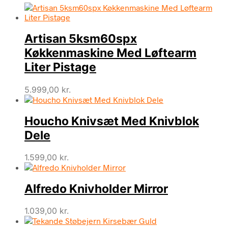
Artisan 5ksm60spx
Køkkenmaskine Med Løftearm
Liter Pistage
5.999,00
kr.
Houcho Knivsæt Med Knivblok
Dele
1.599,00
kr.
Alfredo Knivholder Mirror
1.039,00
kr.