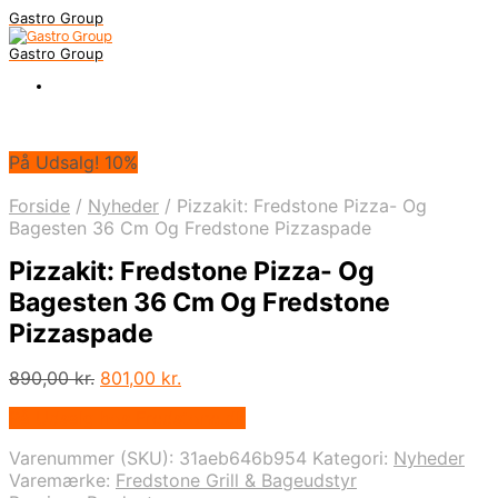
Gastro Group
Gastro Group
På Udsalg! 10%
Forside
/
Nyheder
/
Pizzakit: Fredstone Pizza- Og
Bagesten 36 Cm Og Fredstone Pizzaspade
Pizzakit: Fredstone Pizza- Og
Bagesten 36 Cm Og Fredstone
Pizzaspade
Den
Den
890,00
kr.
801,00
kr.
oprindelige
aktuelle
På Udsalg hos Fredstone.dk
pris
pris
var:
er:
Varenummer (SKU):
31aeb646b954
Kategori:
Nyheder
890,00 kr..
801,00 kr..
Varemærke:
Fredstone Grill & Bageudstyr