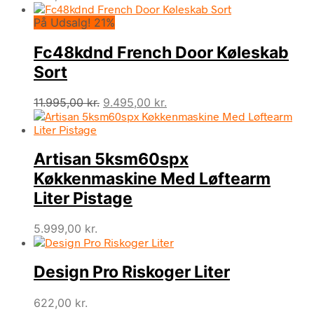
På Udsalg! 21%
Fc48kdnd French Door Køleskab
Sort
Den
Den
11.995,00
kr.
9.495,00
kr.
oprindelige
aktuelle
pris
pris
var:
er:
Artisan 5ksm60spx
11.995,00 kr..
9.495,00 kr..
Køkkenmaskine Med Løftearm
Liter Pistage
5.999,00
kr.
Design Pro Riskoger Liter
622,00
kr.