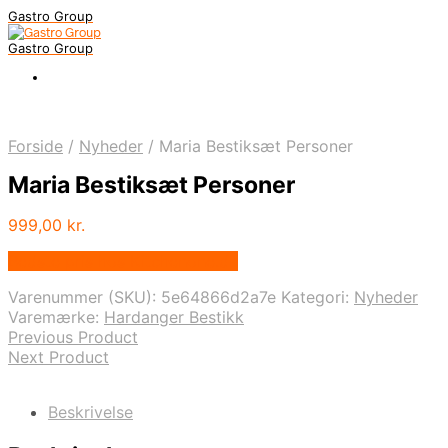
Gastro Group
Gastro Group
Forside
/
Nyheder
/
Maria Bestiksæt Personer
Maria Bestiksæt Personer
999,00
kr.
Bedste pris hos Kitchenone.dk
Varenummer (SKU):
5e64866d2a7e
Kategori:
Nyheder
Varemærke:
Hardanger Bestikk
Previous Product
Next Product
Beskrivelse