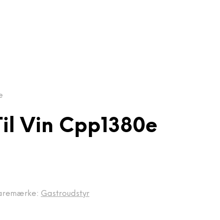
e
Til Vin Cpp1380e
aremærke:
Gastroudstyr