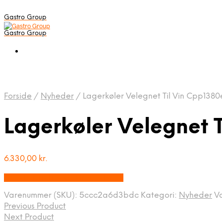
Gastro Group
Gastro Group
Forside
/
Nyheder
/
Lagerkøler Velegnet Til Vin Cpp1380
Lagerkøler Velegnet 
6.330,00
kr.
Bedste pris hos Gastroudstyr.dk
Varenummer (SKU):
5ccc2a6d3bdc
Kategori:
Nyheder
V
Previous Product
Next Product