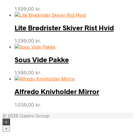
1.599,00
kr.
Lite Brødrister Skiver Rist Hvid
1.299,00
kr.
Sous Vide Pakke
1.599,00
kr.
Alfredo Knivholder Mirror
1.039,00
kr.
© 2026 Gastro Group
×
×