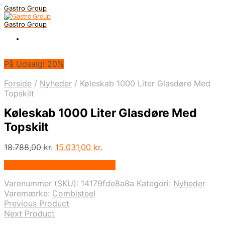
Gastro Group
Gastro Group
På Udsalg! 20%
Forside
/
Nyheder
/
Køleskab 1000 Liter Glasdøre Med
Topskilt
Køleskab 1000 Liter Glasdøre Med
Topskilt
Den
Den
18.788,00
kr.
15.031,00
kr.
oprindelige
aktuelle
På Udsalg hos Maxigastro.dk
pris
pris
var:
er:
Varenummer (SKU):
14179fde8a8a
Kategori:
Nyheder
18.788,00 kr..
15.031,00 kr..
Varemærke:
Combisteel
Previous Product
Next Product