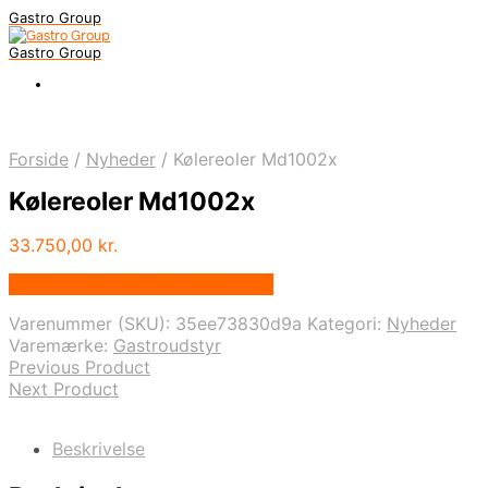
Gastro Group
Gastro Group
Forside
/
Nyheder
/
Kølereoler Md1002x
Kølereoler Md1002x
33.750,00
kr.
Bedste pris hos Gastroudstyr.dk
Varenummer (SKU):
35ee73830d9a
Kategori:
Nyheder
Varemærke:
Gastroudstyr
Previous Product
Next Product
Beskrivelse