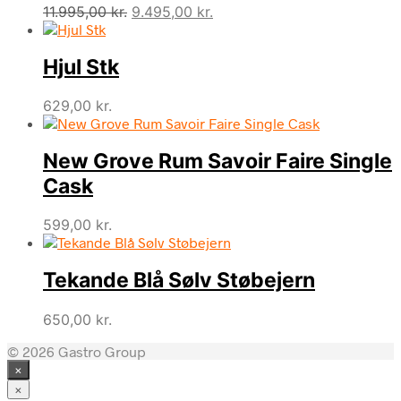
Den
Den
11.995,00
kr.
9.495,00
kr.
oprindelige
aktuelle
pris
pris
Hjul Stk
var:
er:
11.995,00 kr..
9.495,00 kr..
629,00
kr.
New Grove Rum Savoir Faire Single
Cask
599,00
kr.
Tekande Blå Sølv Støbejern
650,00
kr.
© 2026 Gastro Group
×
×