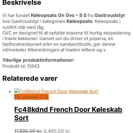
Beskrivelse
Vi har fundet
Køleopsats Gn Gvc – S S
fra
Gastroudstyr
hos Gastroudstyr i kategorien
Køleopsats
. Køleopsats i
rustfrit stål med låg
GVC er designet til at opfylde kravene til hurtig ekspedering
i travle køkkener. Uanset om du driver et pizzeria, en
fastfoodrestaurant eller en sandwichbutik, gør denne
vitrinekøler tilberedningen af maden lettere og s
Yderlige produktinformationer:
Produkt id: 13543
Relaterede varer
På Udsalg! 21%
Fc48kdnd French Door Køleskab
Sort
Den
Den
11.995,00
kr.
9.495,00
kr.