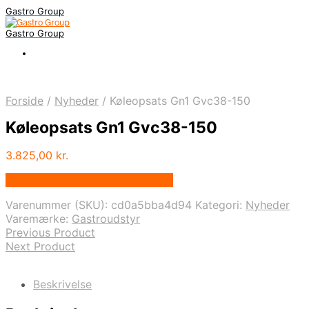
Gastro Group
Gastro Group
Forside
/
Nyheder
/
Køleopsats Gn1 Gvc38-150
Køleopsats Gn1 Gvc38-150
3.825,00
kr.
Bedste pris hos Gastroudstyr.dk
Varenummer (SKU):
cd0a5bba4d94
Kategori:
Nyheder
Varemærke:
Gastroudstyr
Previous Product
Next Product
Beskrivelse