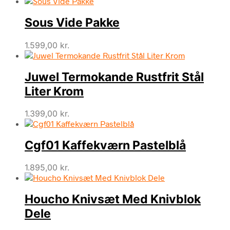
Sous Vide Pakke
1.599,00
kr.
Juwel Termokande Rustfrit Stål
Liter Krom
1.399,00
kr.
Cgf01 Kaffekværn Pastelblå
1.895,00
kr.
Houcho Knivsæt Med Knivblok
Dele