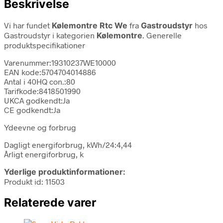
Beskrivelse
Vi har fundet
Kølemontre Rtc We
fra
Gastroudstyr
hos
Gastroudstyr i kategorien
Kølemontre
. Generelle
produktspecifikationer
Varenummer:19310237WE10000
EAN kode:5704704014886
Antal i 40HQ con.:80
Tarifkode:8418501990
UKCA godkendt:Ja
CE godkendt:Ja
Ydeevne og forbrug
Dagligt energiforbrug, kWh/24:4,44
Årligt energiforbrug, k
Yderlige produktinformationer:
Produkt id: 11503
Relaterede varer