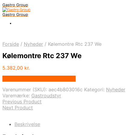
Gastro Group
Gastro Group
Forside
/
Nyheder
/
Kølemontre Rtc 237 We
Kølemontre Rtc 237 We
5.382,00
kr.
Bedste pris hos Gastroudstyr.dk
Varenummer (SKU):
aec4b803016c
Kategori:
Nyheder
Varemærke:
Gastroudstyr
Previous Product
Next Product
Beskrivelse