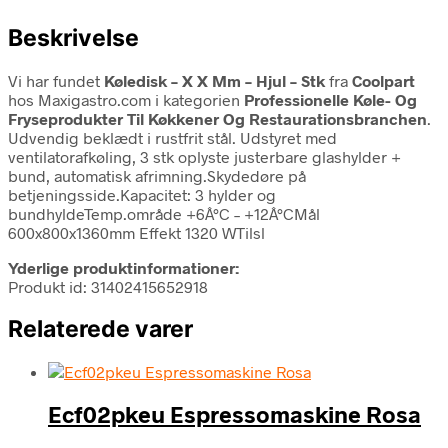
Beskrivelse
Vi har fundet
Køledisk – X X Mm – Hjul – Stk
fra
Coolpart
hos Maxigastro.com i kategorien
Professionelle Køle- Og
Fryseprodukter Til Køkkener Og Restaurationsbranchen
.
Udvendig beklædt i rustfrit stål. Udstyret med
ventilatorafkøling, 3 stk oplyste justerbare glashylder +
bund, automatisk afrimning.Skydedøre på
betjeningsside.Kapacitet: 3 hylder og
bundhyldeTemp.område +6Â°C – +12Â°CMål
600x800x1360mm Effekt 1320 WTilsl
Yderlige produktinformationer:
Produkt id: 31402415652918
Relaterede varer
Ecf02pkeu Espressomaskine Rosa