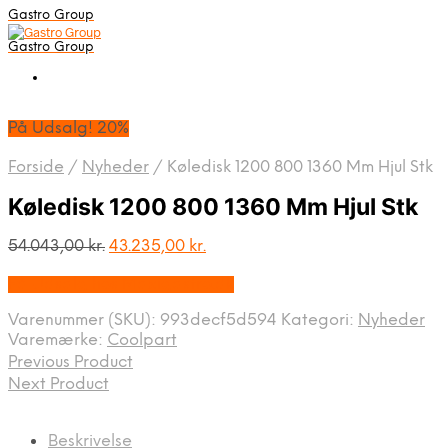
Gastro Group
Gastro Group
På Udsalg! 20%
Forside
/
Nyheder
/
Køledisk 1200 800 1360 Mm Hjul Stk
Køledisk 1200 800 1360 Mm Hjul Stk
Den
Den
54.043,00
kr.
43.235,00
kr.
oprindelige
aktuelle
På Udsalg hos Maxigastro.dk
pris
pris
var:
er:
Varenummer (SKU):
993decf5d594
Kategori:
Nyheder
54.043,00 kr..
43.235,00 kr..
Varemærke:
Coolpart
Previous Product
Next Product
Beskrivelse