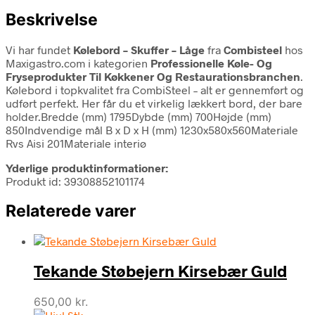
Beskrivelse
Vi har fundet
Kølebord – Skuffer – Låge
fra
Combisteel
hos
Maxigastro.com i kategorien
Professionelle Køle- Og
Fryseprodukter Til Køkkener Og Restaurationsbranchen
.
Kølebord i topkvalitet fra CombiSteel – alt er gennemført og
udført perfekt. Her får du et virkelig lækkert bord, der bare
holder.Bredde (mm) 1795Dybde (mm) 700Højde (mm)
850Indvendige mål B x D x H (mm) 1230x580x560Materiale
Rvs Aisi 201Materiale interiø
Yderlige produktinformationer:
Produkt id: 39308852101174
Relaterede varer
Tekande Støbejern Kirsebær Guld
650,00
kr.