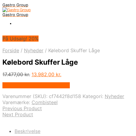
Gastro Group
Gastro Group
På Udsalg! 20%
Forside
/
Nyheder
/
Kølebord Skuffer Låge
Kølebord Skuffer Låge
Den
Den
17.477,00
kr.
13.982,00
kr.
oprindelige
aktuelle
På Udsalg hos Maxigastro.dk
pris
pris
var:
er:
Varenummer (SKU):
cf7442f8d158
Kategori:
Nyheder
17.477,00 kr..
13.982,00 kr..
Varemærke:
Combisteel
Previous Product
Next Product
Beskrivelse