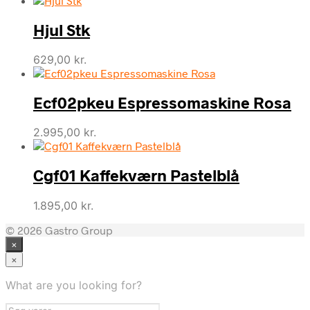
Hjul Stk
629,00
kr.
Ecf02pkeu Espressomaskine Rosa
2.995,00
kr.
Cgf01 Kaffekværn Pastelblå
1.895,00
kr.
© 2026 Gastro Group
×
×
What are you looking for?