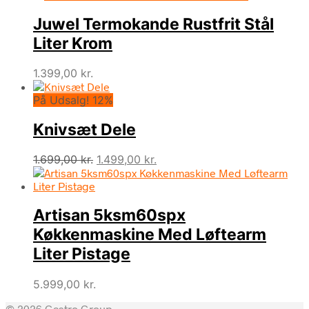
Juwel Termokande Rustfrit Stål
Liter Krom
1.399,00
kr.
På Udsalg! 12%
Knivsæt Dele
Den
Den
1.699,00
kr.
1.499,00
kr.
oprindelige
aktuelle
pris
pris
var:
er:
Artisan 5ksm60spx
1.699,00 kr..
1.499,00 kr..
Køkkenmaskine Med Løftearm
Liter Pistage
5.999,00
kr.
© 2026 Gastro Group