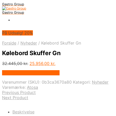
Gastro Group
Gastro Group
På Udsalg! 20%
Forside
/
Nyheder
/
Kølebord Skuffer Gn
Kølebord Skuffer Gn
Den
Den
32.445,00
kr.
25.956,00
kr.
oprindelige
aktuelle
På Udsalg hos Maxigastro.dk
pris
pris
var:
er:
Varenummer (SKU):
0b3ca3670a80
Kategori:
Nyheder
32.445,00 kr..
25.956,00 kr..
Varemærke:
Atosa
Previous Product
Next Product
Beskrivelse