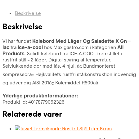
Beskrivelse
Beskrivelse
Vi har fundet
Kølebord Med Låger Og Saladette X Gn –
Iac
fra
Ice-a-cool
hos Maxigastro.com i kategorien
All
Products
. Solidt kølebord fra ICE-A-COOL fremstillet i
rustfrit stål – 2 låger. Digital styring af temperatur.
Selvlukkende dør med lås. 4 hjul. â¢ Bundmonteret
kompressorâ¢ Højkvalitets rustfri stålkonstruktion indvendig
og udvendig AISI 201â¢ Kølemiddel R600aâ
Yderlige produktinformationer:
Produkt id: 40178779062326
Relaterede varer